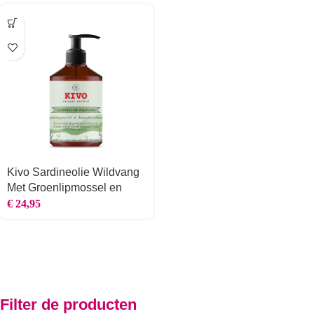
Kivo Sardineolie Wildvang
Met Groenlipmossel en
Haaienkraakbeen 500ML
€
24,95
Filter de producten