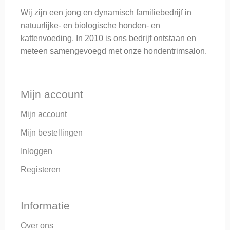
te geven. Het voorkomt gezondheidsproblemen in de
Wij zijn een jong en dynamisch familiebedrijf in
toekomst en verlengt het leven van uw dier.
natuurlijke- en biologische honden- en
kattenvoeding. In 2010 is ons bedrijf ontstaan en
Voor dit alles heeft Anne-Marie haar basisopleiding gevolg
meteen samengevoegd met onze hondentrimsalon.
bij Dibevo en is daarna verder gespecialiseerd tot
Zeelands grootste dierendiëtiste. Ook verwijzen diverse
dierenartsen hun cliënten door naar Trent dierenvoer,
Mijn account
omdat voeding onderdeel uitmaakt van de gezondheid e/o
het herstel van de hond of kat.
Mijn account
Een mooier compliment kunnen we niet krijgen!
Mijn bestellingen
Inloggen
Registeren
Informatie
Over ons