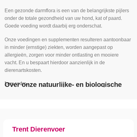
Een gezonde darmflora is een van de belangrijkste pijlers
onder de totale gezondheid van uw hond, kat of paard.
Goede voeding wordt daarbij erg onderschat.
Onze voedingen en supplementen resulteren aantoonbaar
in minder (ernstige) ziekten, worden aangepast op
allergieën, zorgen voor minder ontlasting en mooiere
vacht. En u bespaart hierdoor aanzienlijk in de
dierenartskosten.
Over onze natuurlijke- en biologische
Lees veder...
brokken, snacks en vers vlees
In het oerwoud van verschillende voedingen geven wij u
deskundig advies over welke voeding het beste past bij uw
hond en/of kat. Door de voeding aan te passen, merkt u
snel verbetering in de gezondheid van uw dier. Juist ook
Trent Dierenvoer
voor gezonde dieren is het belangrijk om de juiste voeding