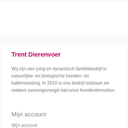
hond en/of kat. Door de voeding aan te passen, merkt u snel
verbetering in de gezondheid van uw dier. Juist ook voor
gezonde dieren is het belangrijk om de juiste voeding te geven.
Het voorkomt gezondheidsproblemen in de toekomst en
verlengt het leven van uw dier.
Voor dit alles heeft Anne-Marie haar basisopleiding gevolg bij
Dibevo en is daarna verder gespecialiseerd tot Zeelands
Trent Dierenvoer
grootste dierendiëtiste. Ook verwijzen diverse dierenartsen hun
cliënten door naar Trent dierenvoer, omdat voeding onderdeel
Wij zijn een jong en dynamisch familiebedrijf in
uitmaakt van de gezondheid e/o het herstel van de hond of kat.
natuurlijke- en biologische honden- en
kattenvoeding. In 2010 is ons bedrijf ontstaan en
Een mooier compliment kunnen we niet krijgen!
meteen samengevoegd met onze hondentrimsalon.
Mijn account
Mijn account