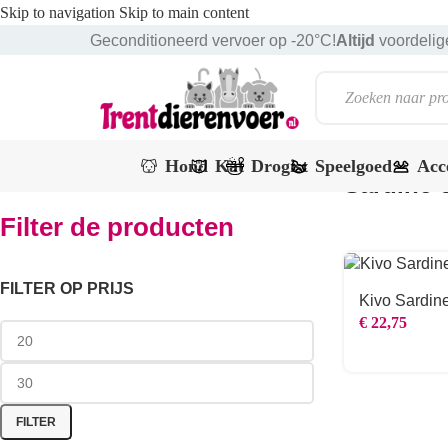
Skip to navigation
Skip to main content
Geconditioneerd vervoer op -20°C!
Altijd
voordelige
Hond
Kat
Drogist
Speelgoed
Acc
Sardine o
Filter de producten
FILTER OP PRIJS
Kivo Sardin
€
22,75
FILTER