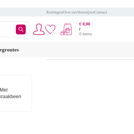
Kortingen
Over ons
Voerwijzer
Contact
€
0,00
/
0
items
rgroutes
9
12
18
24
 Met
kraakbeen