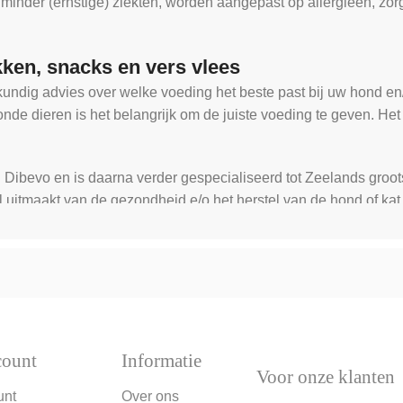
nder (ernstige) ziekten, worden aangepast op allergieën, zorg
kken, snacks en vers vlees
undig advies over welke voeding het beste past bij uw hond en/
zonde dieren is het belangrijk om de juiste voeding te geven. 
j Dibevo en is daarna verder gespecialiseerd tot Zeelands groot
 uitmaakt van de gezondheid e/o het herstel van de hond of kat
count
Informatie
Voor onze klanten
unt
Over ons