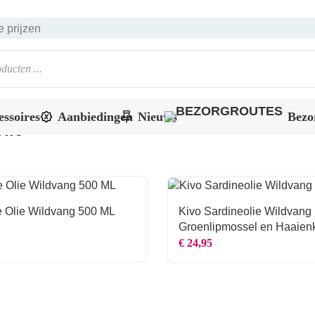
 prijzen
essoires
Aanbiedingen
Nieuws
Bezo
lie
Filter producten
Vertoon
e Olie Wildvang 500 ML
Kivo Sardineolie Wildvang
Groenlipmossel en Haaien
500ML
€
24,95