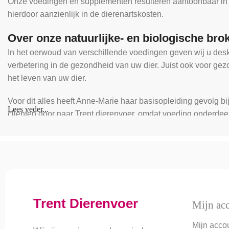
Onze voedingen en supplementen resulteren aantoonbaar in mi
hierdoor aanzienlijk in de dierenartskosten.
Over onze natuurlijke- en biologische bro
In het oerwoud van verschillende voedingen geven wij u desk
verbetering in de gezondheid van uw dier. Juist ook voor ge
het leven van uw dier.
Voor dit alles heeft Anne-Marie haar basisopleiding gevolg bi
Lees veder...
cliënten door naar Trent dierenvoer, omdat voeding onderdeel
Een mooier compliment kunnen we niet krijgen!
Trent Dierenvoer
Mijn ac
Mijn acco