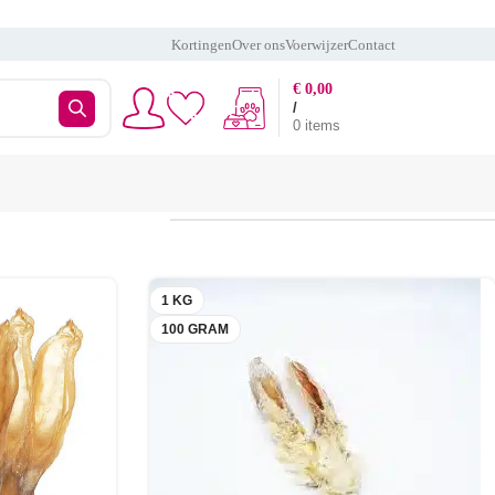
Kortingen
Over ons
Voerwijzer
Contact
€
0,00
/
0
items
9
12
18
24
1 KG
100 GRAM