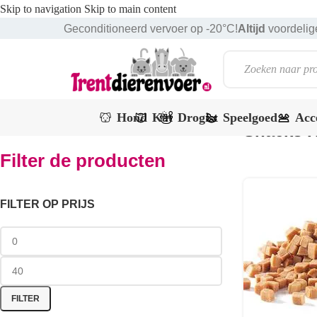
Skip to navigation
Skip to main content
Geconditioneerd vervoer op -20°C!
Altijd
voordelige
Hond
Kat
Drogist
Speelgoed
Acc
Snacks K
Filter de producten
FILTER OP PRIJS
FILTER