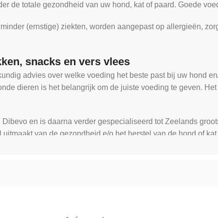
der de totale gezondheid van uw hond, kat of paard. Goede voed
nder (ernstige) ziekten, worden aangepast op allergieën, zorg
kken, snacks en vers vlees
undig advies over welke voeding het beste past bij uw hond en/
zonde dieren is het belangrijk om de juiste voeding te geven. 
j Dibevo en is daarna verder gespecialiseerd tot Zeelands groot
 uitmaakt van de gezondheid e/o het herstel van de hond of kat