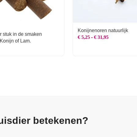
Konijnenoren natuurlijk
r stuk in de smaken
€
5,25
-
€
31,95
 Konijn of Lam.
uisdier betekenen?