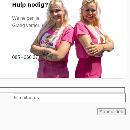
Hulp nodig?
We helpen je
Graag verder ;)
085 - 060 37 06