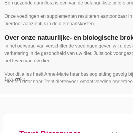
Een gezonde darmflora is een van de belangrijkste pijlers on
Onze voedingen en supplementen resulteren aantoonbaar in mi
hierdoor aanzienlijk in de dierenartskosten.
Over onze natuurlijke- en biologische bro
In het oerwoud van verschillende voedingen geven wij u desk
verbetering in de gezondheid van uw dier. Juist ook voor ge
het leven van uw dier.
Voor dit alles heeft Anne-Marie haar basisopleiding gevolg bi
Lees veder...
cliënten door naar Trent dierenvoer, omdat voeding onderdeel
Een mooier compliment kunnen we niet krijgen!