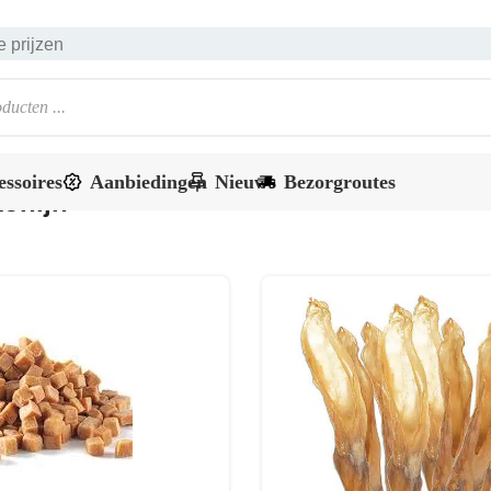
 prijzen
essoires
Aanbiedingen
Nieuws
Bezorgroutes
onijn
Filter producten
Vertoon
UITVERKOCHT