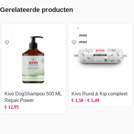
Gerelateerde producten
1 KG
250 GRAM
500 GRAM
Kivo DogShampoo 500 ML
Kivo Rund & Kip compleet
Repair Power
€
1,50
-
€
5,49
€
12,95