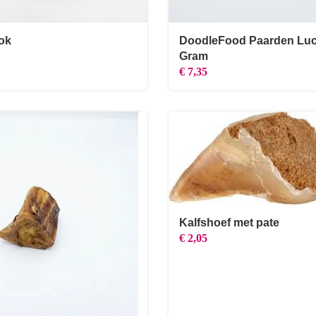
ok
DoodleFood Paarden Luc
Gram
€
7,35
Kalfshoef met pate
€
2,05