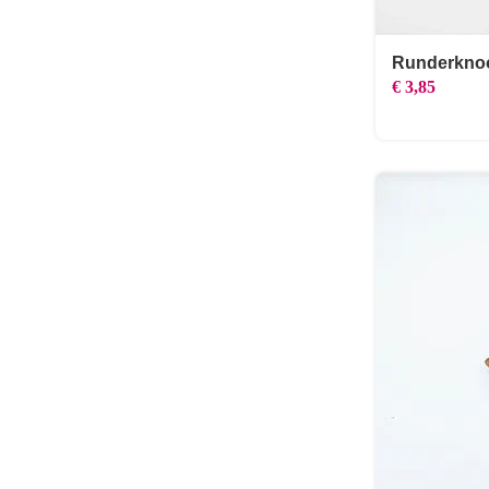
Runderkno
€
3,85