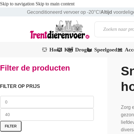
Skip to navigation
Skip to main content
Geconditioneerd vervoer op -20°C!
Altijd
voordelige
Hond
Kat
Drogist
Speelgoed
Acc
Filter de producten
Sn
h
FILTER OP PRIJS
Zorg e
gezon
liefde
FILTER
divers