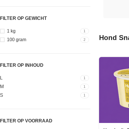
FILTER OP GEWICHT
1 kg
1
Hond Sn
100 gram
2
FILTER OP INHOUD
L
1
M
1
S
1
FILTER OP VOORRAAD