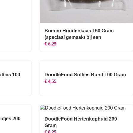
Boeren Hondenkaas 150 Gram
(speciaal gemaakt bij een
kaasboerderij)
€
6,25
fties 100
DoodleFood Softies Rund 100 Gram
€
4,55
ntjes 200
DoodleFood Hertenkophuid 200
Gram
€
8,25