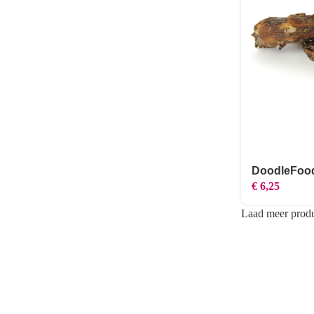
DoodleFoo
€
6,25
Laad meer prod