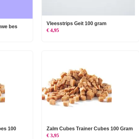
Vleesstrips Geit 100 gram
uwe bes
€
4,95
bes 100
Zalm Cubes Trainer Cubes 100 Gram
€
3,95