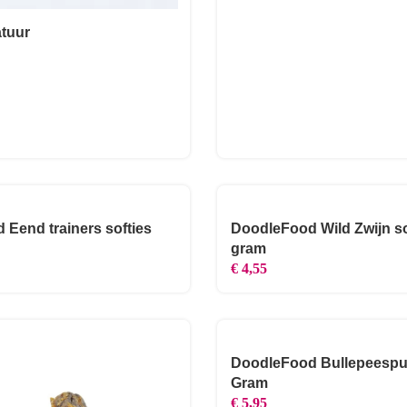
tuur
Eend trainers softies
DoodleFood Wild Zwijn so
gram
€
4,55
DoodleFood Bullepeespu
Gram
€
5,95