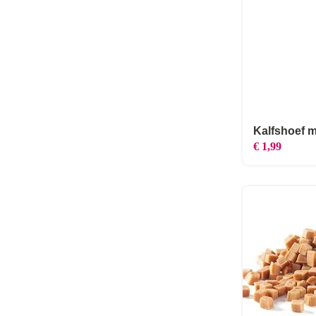
Kalfshoef 
€
1,99