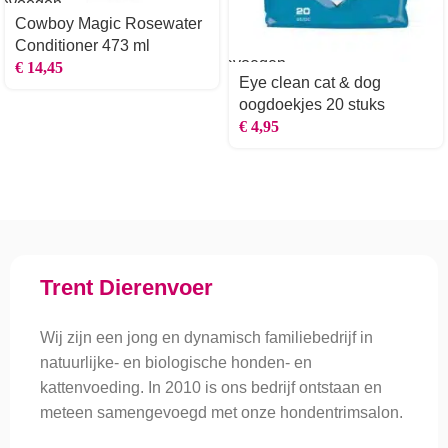
oevoegen
an
Cowboy Magic Rosewater
nkelwagen
oevoegen
Conditioner 473 ml
an
Toevoegen
€
14,45
erlanglijst
aan
Eye clean cat & dog
winkelwagen
Toevoegen
oogdoekjes 20 stuks
aan
s
T
€
4,95
verlanglijst
a
v
Trent Dierenvoer
Wij zijn een jong en dynamisch familiebedrijf in
natuurlijke- en biologische honden- en
kattenvoeding. In 2010 is ons bedrijf ontstaan en
meteen samengevoegd met onze hondentrimsalon.