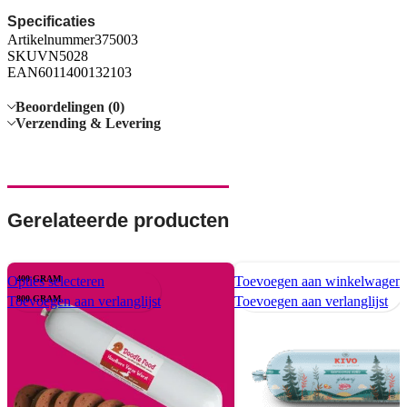
Specificaties
Artikelnummer375003
SKUVN5028
EAN6011400132103
Beoordelingen (0)
Verzending & Levering
Gerelateerde producten
Opties selecteren
400 GRAM
Dit
Toevoegen aan winkelwagen
Toevoegen aan verlanglijst
800 GRAM
product
Toevoegen aan verlanglijst
heeft
meerdere
variaties.
Deze
optie