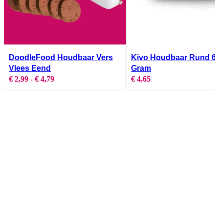
kan
gekozen
worden
op
de
DoodleFood Houdbaar Vers
Kivo Houdbaar Rund 6
productpagina
Vlees Eend
Gram
€
2,99
-
€
4,79
Prijsklasse:
€
4,65
€ 2,99
tot
€ 4,79