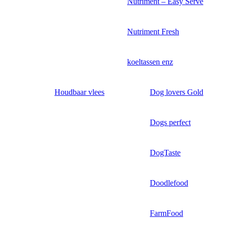
Nutriment – Easy Serve
Nutriment Fresh
koeltassen enz
Houdbaar vlees
Dog lovers Gold
Dogs perfect
DogTaste
Doodlefood
FarmFood