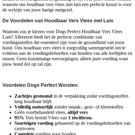
waarom ons houdbaar vers vlees met lam een perfecte keuze is voor
de welzijn van jouw harige metgezel.
De Voordelen van Houdbaar Vers Vlees met Lam
Waarom zou je kiezen voor Dogs Perfect Houdbaar Vers Vlees
Lam? Allereerst biedt het de perfecte combinatie van
voedingsstoffen die essentieel zijn voor de gezondheid van jouw
hond. Ons houdbaar vers vlees is zorgvuldig samengesteld om te
voldoen aan de voedingsbehoeften van honden van alle leeftijden en
rassen. Geen kunstmatige toevoegingen, alleen pure voeding waar
jouw hond dol op zal zijn.
Voordelen Dogs Perfect Worsten:
Zachtjes gestoomd
in de verpakking zodat voedingsstoffen
lang houdbaar blijft
Volledig natuurlijk
zonder smaak-, geur- of kleurstoffen
Géén voorbehandeld vlees,
altijd vers
95%
Vers bereid Vlees van
1 eiwitbron.
Soorteigen voeding
gebaseerd op de voedingsbehoeften van
carnivoren
Complete
voeding voor honden