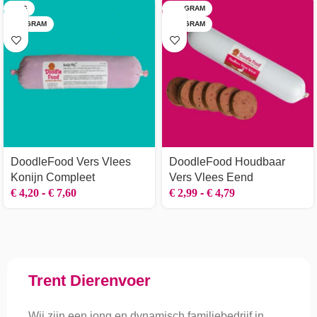
1 KG
400 GRAM
500 GRAM
800 GRAM
DoodleFood Vers Vlees
DoodleFood Houdbaar
Konijn Compleet
Vers Vlees Eend
€
4,20
-
€
7,60
€
2,99
-
€
4,79
Trent Dierenvoer
Wij zijn een jong en dynamisch familiebedrijf in