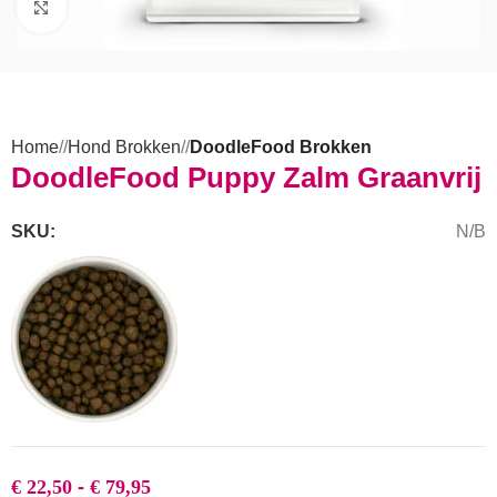
Click to enlarge
Home
/
Hond Brokken
/
DoodleFood Brokken
DoodleFood Puppy Zalm Graanvrij
SKU:
N/B
€
22,50
-
€
79,95