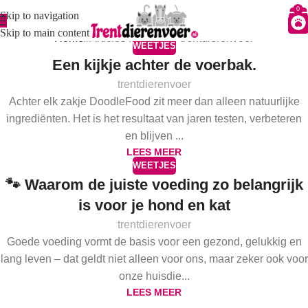
Posts by
trentdierenvoer
0
Skip to navigation
Skip to main content
Home
/
Articles Posted by trentdierenvoer
WEETJES
Een kijkje achter de voerbak.
trentdierenvoer
Achter elk zakje DoodleFood zit meer dan alleen natuurlijke
ingrediënten. Het is het resultaat van jaren testen, verbeteren
en blijven ...
LEES MEER
WEETJES
🐾 Waarom de juiste voeding zo belangrijk
is voor je hond en kat
trentdierenvoer
Goede voeding vormt de basis voor een gezond, gelukkig en
lang leven – dat geldt niet alleen voor ons, maar zeker ook voor
onze huisdie...
LEES MEER